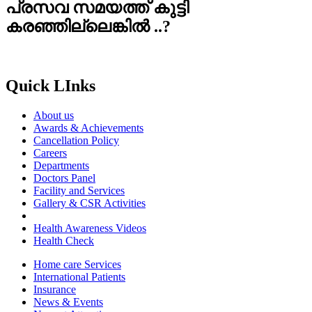
പ്രസവ സമയത്ത് കുട്ടി
കരഞ്ഞില്ലെങ്കിൽ ..?
Quick LInks
About us
Awards & Achievements
Cancellation Policy
Careers
Departments
Doctors Panel
Facility and Services
Gallery & CSR Activities
Health Awareness Videos
Health Check
Home care Services
International Patients
Insurance
News & Events